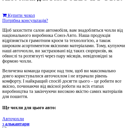
Купити чохол
Потрібна консультація?
Щоб захистити салон автомобіля, вам знадобляться чохли від
національного виробника Союз-Авто. Наша продукція
відрізняється грамотним кроєм та технологією, а також
широким асортиментом якісними матеріалами. Тому, купуючи
наші авточохли, ви застраховані від таких сюрпризів, як
обвислі та розтягнуті через пару місяців, невідповідні за
формою чохли.
Величезна команда працює над тим, щоб ви максимально
довго користувалися авточохлом і не втрачали рівень
комфорту. І найкращий спосіб досягти цього – це робити все
якісно, ​​починаючи від якісної роботи на всіх етапах
виробництва та закінчуючи високою якістю самих матеріалів
для пошиття.
Ще чохли для цього авто:
Авточохли
з
алькантари