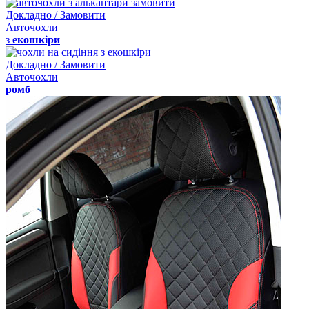
Докладно / Замовити
Авточохли
з
екошкіри
Докладно / Замовити
Авточохли
ромб