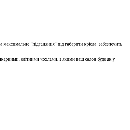
 максимальне “підганяння” під габарити крісла, забезпечить
карними, елітними чохлами, з якими ваш салон буде як у