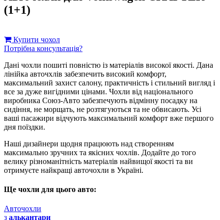
(1+1)
Купити чохол
Потрібна консультація?
Дані чохли пошиті повністю із матеріалів високої якості. Дана
лінійка авточхлів забезпечить високий комфорт,
максимальний захист салону, практичність і стильний вигляд і
все за дуже вигідними цінами. Чохли від національного
виробника Союз-Авто забезпечують відмінну посадку на
сидіння, не морщать, не розтягуються та не обвисають. Усі
ваші пасажири відчують максимальний комфорт вже першого
дня поїздки.
Наші дизайнери щодня працюють над створенням
максимально зручних та якісних чохлів. Додайте до того
велику різноманітність матеріалів найвищої якості та ви
отримуєте найкращі авточохли в Україні.
Ще чохли для цього авто:
Авточохли
з
алькантари