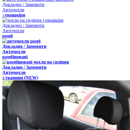
Докладно / Замовити
Авточохли
з
екошкіри
Докладно / Замовити
Авточохли
ромб
Докладно / Замовити
Авточохли
комбіновані
Докладно / Замовити
Авточохли
з
тканини
(NEW)