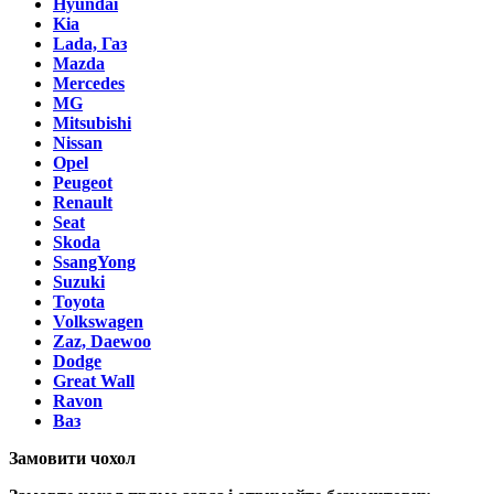
Hyundai
Kia
Lada, Газ
Mazda
Mercedes
MG
Mitsubishi
Nissan
Opel
Peugeot
Renault
Seat
Skoda
SsangYong
Suzuki
Toyota
Volkswagen
Zaz, Daewoo
Dodge
Great Wall
Ravon
Ваз
Замовити чохол