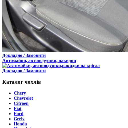
Докладно / Замовити
Автомайки, автоподушки, накидки
Докладно / Замовити
Каталог чохлів
Chery
Chevrolet
Citroen
Fiat
Ford
Geely
Honda