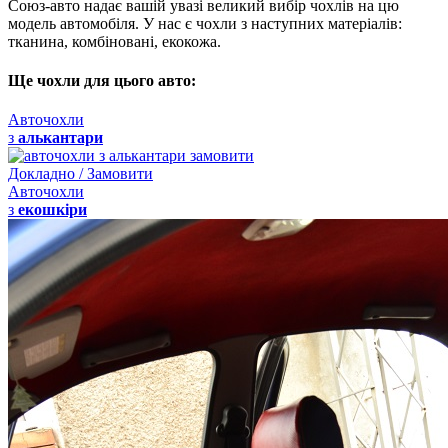
Союз-авто надає вашій увазі великий вибір чохлів на цю
модель автомобіля. У нас є чохли з наступних матеріалів:
тканина, комбіновані, екокожа.
Ще чохли для цього авто:
Авточохли
з
алькантари
Докладно / Замовити
Авточохли
з
екошкіри