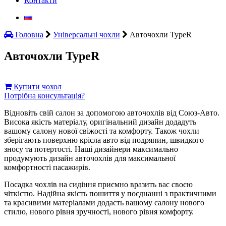
Контакти
Головна
Універсальні чохли
Авточохли TypeR
Авточохли TypeR
Купити чохол
Потрібна консультація?
Відновіть свій салон за допомогою авточохлів від Союз-Авто.
Висока якість матеріалу, оригінальний дизайн додадуть
вашому салону нової свіжості та комфорту. Також чохли
зберігають поверхню крісла авто від подряпин, швидкого
зносу та потертості. Наші дизайнери максимально
продумують дизайн авточохлів для максимальної
комфортності пасажирів.
Посадка чохлів на сидіння приємно вразить вас своєю
чіткістю. Надійна якість пошиття у поєднанні з практичними
та красивими матеріалами додасть вашому салону нового
стилю, нового рівня зручності, нового рівня комфорту.