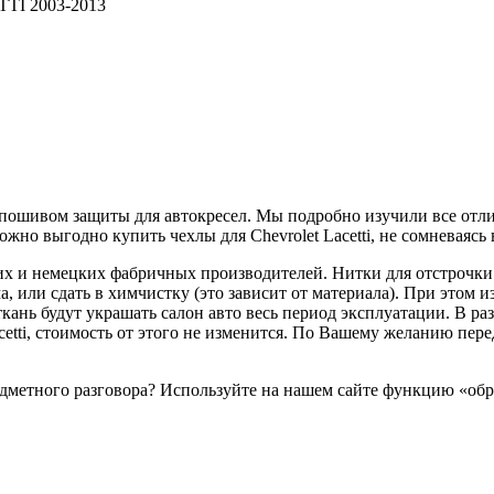
TTI 2003-2013
пошивом защиты для автокресел. Мы подробно изучили все отл
жно выгодно купить чехлы для Chevrolet Lacetti, не сомневаясь 
их и немецких фабричных производителей. Нитки для отстрочки
 или сдать в химчистку (это зависит от материала). При этом и
ткань будут украшать салон авто весь период эксплуатации. В 
acetti, стоимость от этого не изменится. По Вашему желанию п
предметного разговора? Используйте на нашем сайте функцию «о