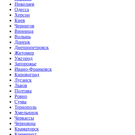
Николаев
Одесса
Херсон
Киев
Чернигов
Винница
Волынь
Донецк
Днепропетровск
Житомир
Ужгород
Запорожье
Ивано-Франковск
Кировоград
Луганск
Львов
Полтава
Ровно
Сумы
Тернополь
Хмельницк
Черкассы
Черновцы
Краматорск
Кременчуг