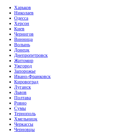
Харьков
Николаев
Одесса
Херсон
Киев
Чернигов
Винница
Волынь
Донецк
Днепропетровск
Житомир
Ужгород
Запорожье
Ивано-Франковск
Кировоград
Луганск
Львов
Полтава
Ровно
Сумы
Тернополь
Хмельницк
Черкассы
Черновцы