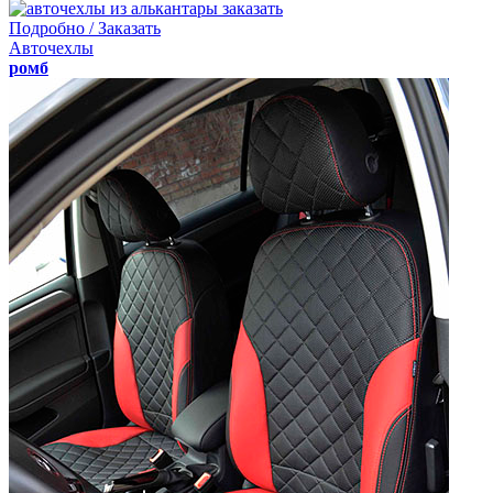
Подробно / Заказать
Авточехлы
ромб