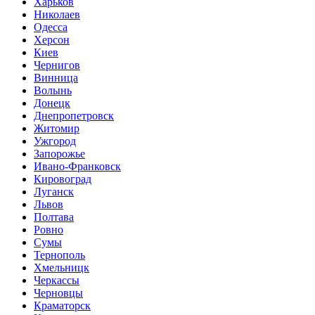
Харьков
Николаев
Одесса
Херсон
Киев
Чернигов
Винница
Волынь
Донецк
Днепропетровск
Житомир
Ужгород
Запорожье
Ивано-Франковск
Кировоград
Луганск
Львов
Полтава
Ровно
Сумы
Тернополь
Хмельницк
Черкассы
Черновцы
Краматорск