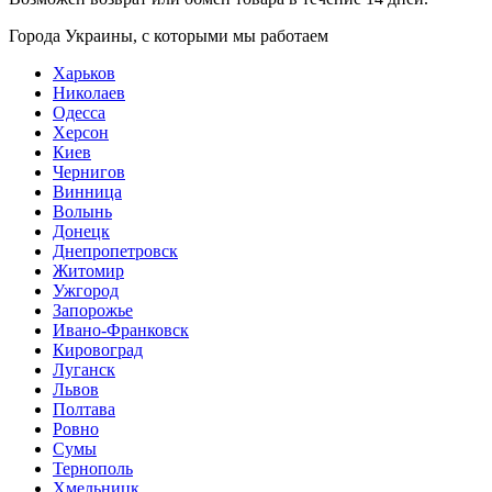
Города Украины, c которыми мы работаем
Харьков
Николаев
Одесса
Херсон
Киев
Чернигов
Винница
Волынь
Донецк
Днепропетровск
Житомир
Ужгород
Запорожье
Ивано-Франковск
Кировоград
Луганск
Львов
Полтава
Ровно
Сумы
Тернополь
Хмельницк