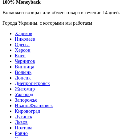
100% Moneyback
Возможен возврат или обмен товара в течение
14 дней
.
Города Украины, c которыми мы работаем
Харьков
Николаев
Одесса
Херсон
Киев
Чернигов
Винница
Волынь
Донецк
Днепропетровск
Житомир
Ужгород
Запорожье
Ивано-Франковск
Кировоград
Луганск
Львов
Полтава
Ровно