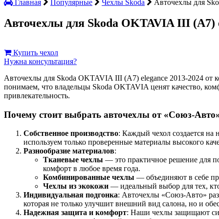
Главная
Популярные
Чехлы Skoda
Авточехлы для Skod
Авточехлы для Skoda OKTAVIA III (A7) e
Купить чехол
Нужна консультация?
Авточехлы для Skoda OKTAVIA III (A7) elegance 2013-2024 о
понимаем, что владельцы Skoda OKTAVIA ценят качество, комф
привлекательность.
Почему стоит выбрать авточехлы от «Союз-Авто
Собственное производство
: Каждый чехол создается на
используем только проверенные материалы высокого каче
Разнообразие материалов
:
Тканевые чехлы
— это практичное решение для по
комфорт в любое время года.
Комбинированные чехлы
— объединяют в себе про
Чехлы из экокожи
— идеальный выбор для тех, кт
Индивидуальная подгонка
: Авточехлы «Союз-Авто» разр
которая не только улучшит внешний вид салона, но и о
Надежная защита и комфорт
: Наши чехлы защищают сид