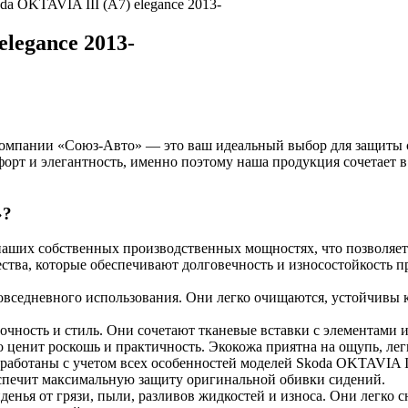
a OKTAVIA III (A7) elegance 2013-
legance 2013-
т компании «Союз-Авто» — это ваш идеальный выбор для защиты
орт и элегантность, именно поэтому наша продукция сочетает в
»?
 наших собственных производственных мощностях, что позволяе
ства, которые обеспечивают долговечность и износостойкость п
вседневного использования. Они легко очищаются, устойчивы 
чность и стиль. Они сочетают тканевые вставки с элементами и
о ценит роскошь и практичность. Экокожа приятна на ощупь, ле
аботаны с учетом всех особенностей моделей Skoda OKTAVIA III
беспечит максимальную защиту оригинальной обивки сидений.
енья от грязи, пыли, разливов жидкостей и износа. Они легко 