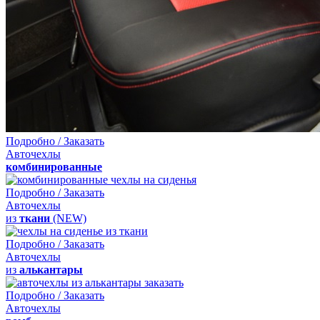
Подробно / Заказать
Авточехлы
комбинированные
Подробно / Заказать
Авточехлы
из
ткани
(NEW)
Подробно / Заказать
Авточехлы
из
алькантары
Подробно / Заказать
Авточехлы