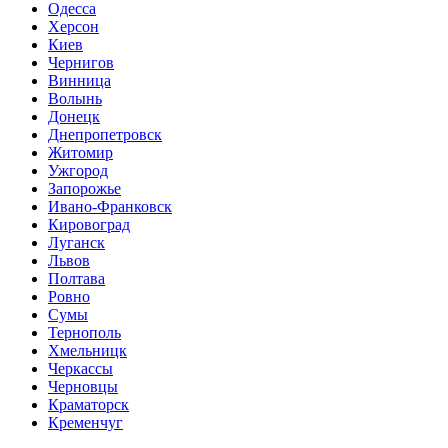
Одесса
Херсон
Киев
Чернигов
Винница
Волынь
Донецк
Днепропетровск
Житомир
Ужгород
Запорожье
Ивано-Франковск
Кировоград
Луганск
Львов
Полтава
Ровно
Сумы
Тернополь
Хмельницк
Черкассы
Черновцы
Краматорск
Кременчуг