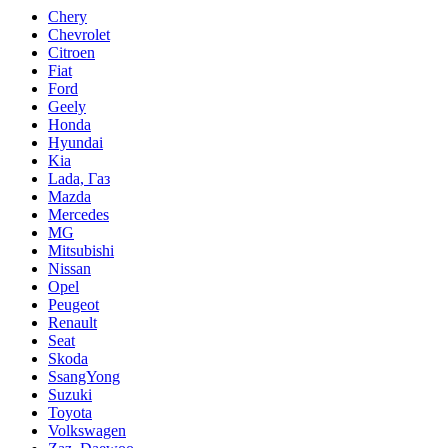
Chery
Chevrolet
Citroen
Fiat
Ford
Geely
Honda
Hyundai
Kia
Lada, Газ
Mazda
Mercedes
MG
Mitsubishi
Nissan
Opel
Peugeot
Renault
Seat
Skoda
SsangYong
Suzuki
Toyota
Volkswagen