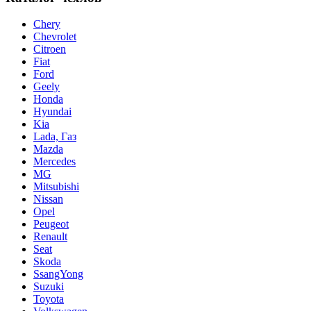
Chery
Chevrolet
Citroen
Fiat
Ford
Geely
Honda
Hyundai
Kia
Lada, Газ
Mazda
Mercedes
MG
Mitsubishi
Nissan
Opel
Peugeot
Renault
Seat
Skoda
SsangYong
Suzuki
Toyota