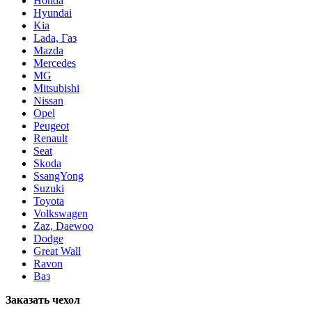
Honda
Hyundai
Kia
Lada, Газ
Mazda
Mercedes
MG
Mitsubishi
Nissan
Opel
Peugeot
Renault
Seat
Skoda
SsangYong
Suzuki
Toyota
Volkswagen
Zaz, Daewoo
Dodge
Great Wall
Ravon
Ваз
Заказать чехол